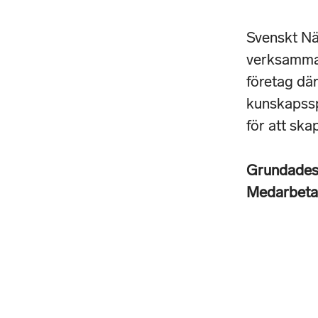
Svenskt När
verksamma 
företag dä
kunskapssp
för att ska
Grundade
Medarbet