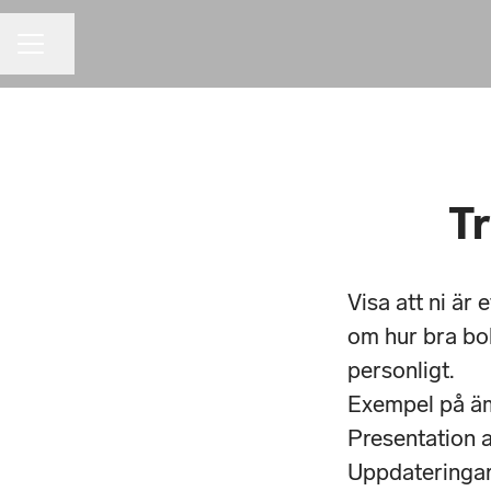
Dela sidan
KARRIÄRMENY
Tr
Visa att ni är 
om hur bra bol
personligt.
Exempel på äm
Presentation a
Uppdateringar 