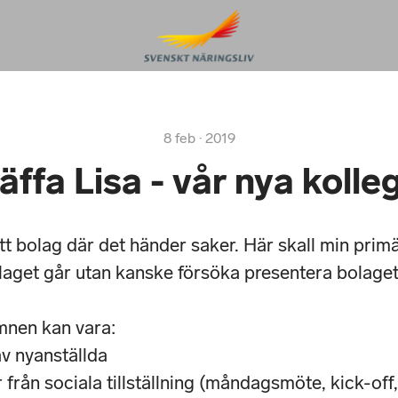
8 feb · 2019
äffa Lisa - vår nya kolle
ett bolag där det händer saker. Här skall min primä
aget går utan kanske försöka presentera bolaget
nen kan vara:
v nyanställda
från sociala tillställning (måndagsmöte, kick-off