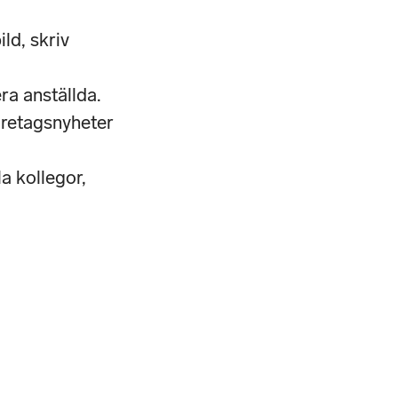
ld, skriv
era anställda.
företagsnyheter
a kollegor,